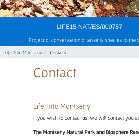
LIFE15 NAT/ES/000757
Project of conservation of an only species to the
Life Tritó Montseny
Contacte
Contact
Life Tritó Montseny
If you wish to contact us, we will contact you a
The Montseny Natural Park and Biosphere Res