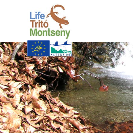
Skip to Main Content
Life Trit� Montsen
Xarxa Natura
Life Programme