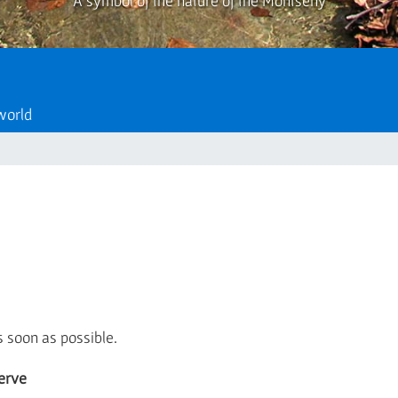
A symbol of the nature of the Montseny
 world
s soon as possible.
erve