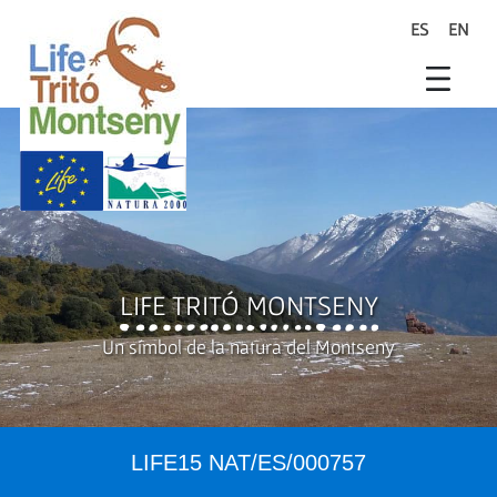
Salta al contingut principal
ES
EN
search
Life Trit� Montseny
Xarxa Natura
Life Programme
LIFE TRITÓ MONTSENY
Un símbol de la natura del Montseny
LIFE15 NAT/ES/000757