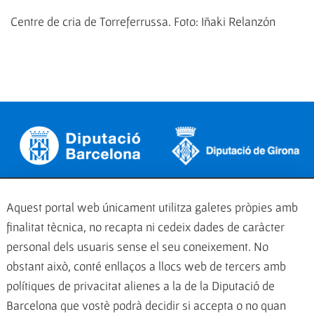
Centre de cria de Torreferrussa. Foto: Iñaki Relanzón
Aquest portal web únicament utilitza galetes pròpies amb
finalitat tècnica, no recapta ni cedeix dades de caràcter
personal dels usuaris sense el seu coneixement. No
obstant això, conté enllaços a llocs web de tercers amb
polítiques de privacitat alienes a la de la Diputació de
Barcelona que vostè podrà decidir si accepta o no quan
Un projecte cofinançat pel Programa LIFE de la Comissió