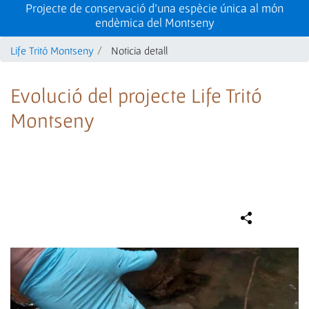
Projecte de conservació d'una espècie única al món
endèmica del Montseny
Life Tritó Montseny
Noticia detall
Evolució del projecte Life Tritó
Montseny
Compa