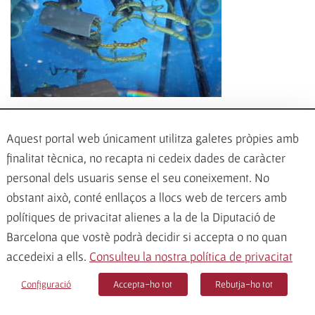
Foto: Daniel Guinart.
Aquest portal web únicament utilitza galetes pròpies amb
finalitat tècnica, no recapta ni cedeix dades de caràcter
personal dels usuaris sense el seu coneixement. No
C.15. Introducció del tritó del Montseny i
obstant això, conté enllaços a llocs web de tercers amb
expansió de la seva àrea de distribució
polítiques de privacitat alienes a la de la Diputació de
Barcelona que vostè podrà decidir si accepta o no quan
accedeixi a ells.
Consulteu la nostra política de privacitat
Objectiu operatiu 1. Assegurar la conservació genètica i
ampliar la distribució geogràfica del tritó del Montseny
Configuració
Accepta-ho tot
Rebutja-ho tot