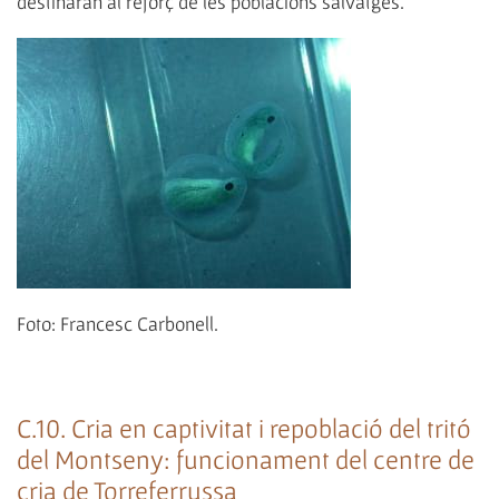
destinaran al reforç de les poblacions salvatges.
Foto: Francesc Carbonell.
C.10. Cria en captivitat i repoblació del tritó
del Montseny: funcionament del centre de
cria de Torreferrussa