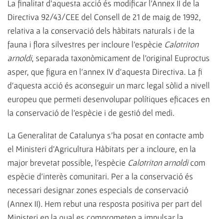
La finalitat d'aquesta acció és modificar l'Annex II de la
Directiva 92/43/CEE del Consell de 21 de maig de 1992,
relativa a la conservació dels hàbitats naturals i de la
fauna i flora silvestres per incloure l'espècie
Calotriton
arnoldi
, separada taxonòmicament de l'original Euproctus
asper, que figura en l'annex IV d'aquesta Directiva. La fi
d'aquesta acció és aconseguir un marc legal sòlid a nivell
europeu que permeti desenvolupar polítiques eficaces en
la conservació de l'espècie i de gestió del medi.
La Generalitat de Catalunya s'ha posat en contacte amb
el Ministeri d'Agricultura Hàbitats per a incloure, en la
major brevetat possible, l'espècie
Calotriton arnoldi
com
espècie d'interès comunitari. Per a la conservació és
necessari designar zones especials de conservació
(Annex II). Hem rebut una resposta positiva per part del
Ministeri en la qual es comprometen a impulsar la