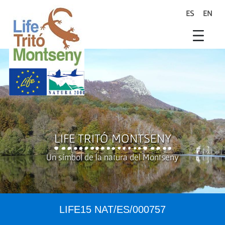
Salta al contingut principal
ES
EN
search
Life Trit� Montseny
Xarxa Natura
Life Programme
LIFE TRITÓ MONTSENY
Un símbol de la natura del Montseny
LIFE15 NAT/ES/000757