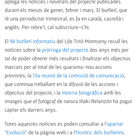
aplega les notícies i novetats del projecte publicades
durant els mesos de gener, febrer i març. El butlletí, que
té una periodicitat trimestral, es fa en català, castellà i
anglès. Per rebre’l, cal subscriure-s’hi.
El
9è butlletí informatiu
del Life Tritó Montseny recull les
notícies sobre la
pròrroga del projecte
dos anys més per
tal de poder obtenir més resultats i finalitzar els objectius
marcats per al total de les quaranta-nou accions
previstes; la
13a reunió de la comissió de comunicació
,
que continua treballant en la difusió de les accions i
objectius del projecte, i la
mostra fotogràfica
amb les
imatges que el fotògraf de natura Iñaki Relanzón ha pogut
captar els darrers anys.
Totes aquestes notícies es poden consultar a l'
apartat
"Evolució"
de la pàgina web i a l'
històric dels butlletins
.