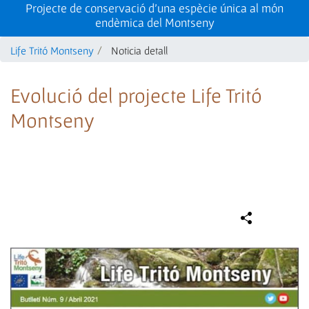
Projecte de conservació d'una espècie única al món
endèmica del Montseny
Life Tritó Montseny
Noticia detall
Evolució del projecte Life Tritó
Montseny
Compa