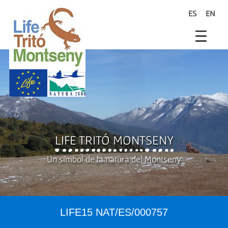
Salta al contingut principal
ES
EN
search
Life Trit� Montseny
Xarxa Natura
Life Programme
LIFE TRITÓ MONTSENY
Un símbol de la natura del Montseny
LIFE15 NAT/ES/000757